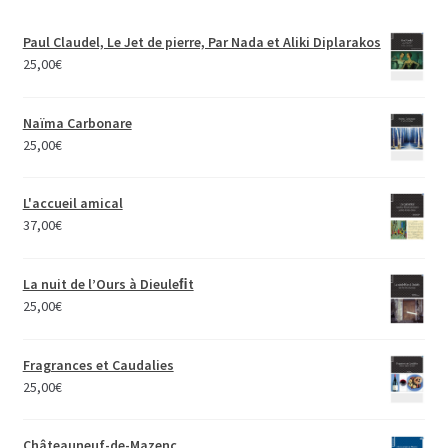
Paul Claudel, Le Jet de pierre, Par Nada et Aliki Diplarakos
25,00
€
Naïma Carbonare
25,00
€
L'accueil amical
37,00
€
La nuit de l’Ours à Dieuleﬁt
25,00
€
Fragrances et Caudalies
25,00
€
Châteauneuf-de-Mazenc