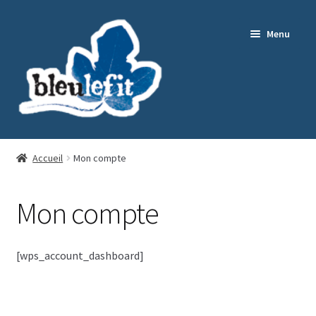
Aller
Aller
Menu
à
au
la
contenu
navigation
Editorial
Accueil
Mon compte
Nos ouvrages
Mon compte
Ouvrir
Collection Patrimoines
le
[wps_account_dashboard]
menu
Contact
enfant