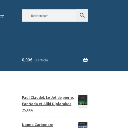
er
0,00
€
0 article
Paul Claudel, Le Jet de pierre,
Par Nada et Aliki Diplarakos
25,00
€
Naïma Carbonare