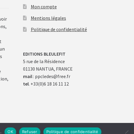
Mon compte
Mentions légales
voir
ons,
Politique de confidentialité
t
 un
EDITIONS BLEULEFIT
s
5 rue de la Résidence
01130 NANTUA, FRANCE
e
mail
: ppcledes@free.fr
tion,
tel
. +33(0)6 18 16 11 12
.
OK
Refuser
Politique de confidentialité