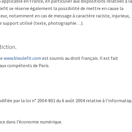
 applicable en France, en particulier aux dispositions relatives à l
efit se réserve également la possibilité de mettre en cause la
ateur, notamment en cas de message à caractère raciste, injurieux,
le support utilisé (texte, photographie…).
diction.
te
www.bleulefit.com
est soumis au droit français. Il est fait
unaux compétents de Paris.
ifiée par la loi n° 2004-801 du 6 août 2004 relative à l’informatiq
ance dans l’économie numérique.