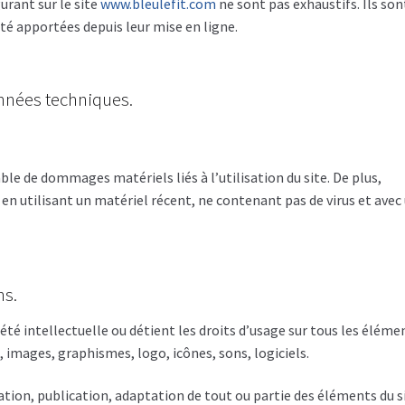
urant sur le site
www.bleulefit.com
ne sont pas exhaustifs. Ils son
té apportées depuis leur mise en ligne.
onnées techniques.
ble de dommages matériels liés à l’utilisation du site. De plus,
e en utilisant un matériel récent, ne contenant pas de virus et avec
r
ns.
iété intellectuelle ou détient les droits d’usage sur tous les éléme
, images, graphismes, logo, icônes, sons, logiciels.
tion, publication, adaptation de tout ou partie des éléments du s