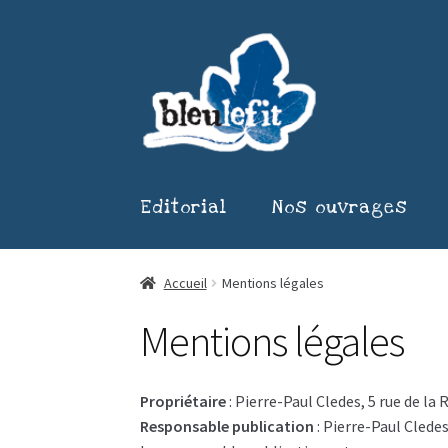
Aller
Aller
à
au
la
contenu
navigation
Editorial
Nos ouvrages
Accueil
Mentions légales
Mentions légales
Propriétaire
: Pierre-Paul Cledes, 5 rue de 
Responsable publication
: Pierre-Paul Clede