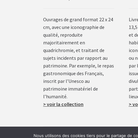
Ouvrages de grand format 22 x 24
Livr
cm, avec une iconographie de
13,5
qualité, reproduite
et d
majoritairement en
habi
quadrichromie, et traitant de
icon
sujets incidents par rapport au
ou n
patrimoine. Par exemple, le repas
par 
gastronomique des Français,
issu
inscrit par l’Unesco au
divu
patrimoine immatériel de
part
l’humanité.
lieux
> voir la collection
> vo
Nous utilisons des cookies tiers pour le partage de c