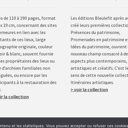
es de 110 à 190 pages, format
Les éditions Bleulefit après a
 x 19 cm, concernant des sites
créé leurs premières collecti
emeures en lien avec les
Présences du patrimoine,
tants de ces lieux, large
Promenades en patrimoine e
ographie originale, couleur
Idées du patrimoine, ouvrent
oir & blanc, souvent fournie
nouveau champ consacré à de
les propriétaires des lieux ou
aspects plus contemporains,
e d’archives familiales non
artistiques et créatifs. C’est l
lguées, ou encore par les
sens de cette nouvelle collec
icipants à la restauration des
Itinéraires artistiques.
.
> voir la collection
ir la collection
ontenu et les statistiques. Vous pouvez accepter ou refuser ces cookies