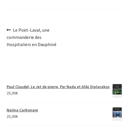
Navigation
Article
Le Poët-Laval, une
précédent :
commanderie des
de
Hospitaliers en Dauphiné
l’article
Paul Claudel, Le Jet de pierre, Par Nada et Aliki Diplarakos
25,00
€
Naïma Carbonare
25,00
€