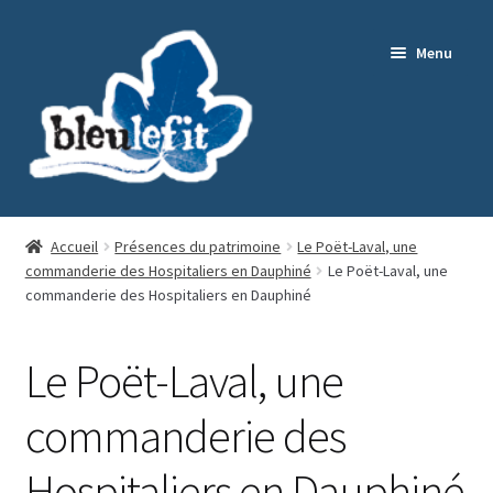
Aller
Aller
Menu
à
au
la
contenu
navigation
Editorial
Accueil
Présences du patrimoine
Le Poët-Laval, une
commanderie des Hospitaliers en Dauphiné
Le Poët-Laval, une
Nos ouvrages
commanderie des Hospitaliers en Dauphiné
Ouvrir
Collection Patrimoines
Le Poët-Laval, une
le
commanderie des
menu
Contact
enfant
Hospitaliers en Dauphiné